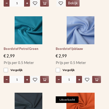
Bekijk
Boordstof Petrol Groen
Boordstof Ijsblauw
€ 2,99
€ 2,99
Prijs per 0.5 Meter
Prijs per 0.5 Meter
Vergelijk
Vergelijk
Uitverkocht